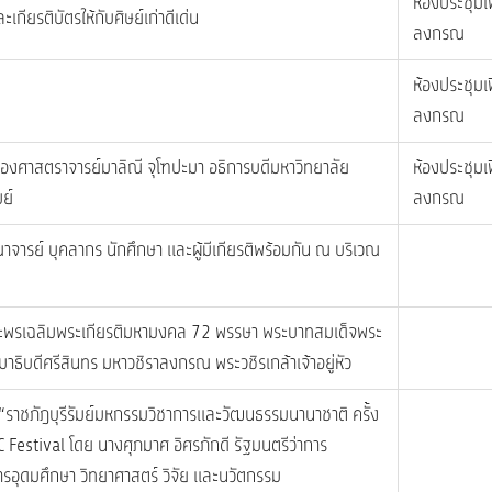
ห้องประชุมเ
ะเกียรติบัตรให้กับศิษย์เก่าดีเด่น
ลงกรณ
ห้องประชุมเ
ลงกรณ
ยรองศาสตราจารย์มาลิณี จุโฑปะมา อธิการบดีมหาวิทยาลัย
ห้องประชุมเ
มย์
ลงกรณ
ณาจารย์ บุคลากร นักศึกษา และผู้มีเกียรติพร้อมกัน ณ บริเวณ
ระพรเฉลิมพระเกียรติมหามงคล 72 พรรษา พระบาทสมเด็จพระ
ธิบดีศรีสินทร มหาวชิราลงกรณ พระวชิรเกล้าเจ้าอยู่หัว
 “ราชภัฎบุรีรัมย์มหกรรมวิชาการและวัฒนธรรมนานาชาติ ครั้ง
C Festival โดย นางศุภมาศ อิศรภักดี รัฐมนตรีว่าการ
รอุดมศึกษา วิทยาศาสตร์ วิจัย และนวัตกรรม