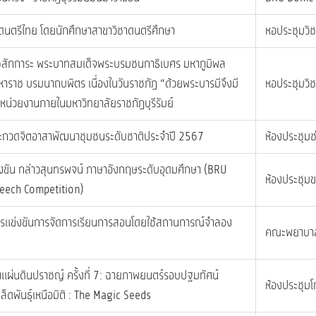
นตรีไทย โดยนักศึกษาสาขาวิชาดนตรีศึกษา
หอประชุมวิช
ชสักการะ พระบาทสมเด็จพระบรมชนกาธิเบศร มหาภูมิพล
าราช บรมนาถบพิตร เนื่องในวันราชภัฏ “ด้วยพระบารมีจึงมี
หอประชุมวิช
หน่วยงานภายในมหาวิทยาลัยราชภัฏบุรีรัมย์
ะกวดจิตอาสาพัฒนาชุมชนระดับชาติประจำปี 2567
ห้องประชุมช
งขัน กล่าวสุนทรพจน์ ภาษาอังกฤษระดับอุดมศึกษา (BRU
ห้องประชุมข
eech Competition)
รแข่งขันการจัดการเรียนการสอนโดยใช้สถานการณ์จำลอง
คณะพยาบาล
่นแผ่นดินปราชญ์ ครั้งที่ 7: ฉายภาพยนตร์รอบปฐมทัศน์
ห้องประชุมโ
ล็ดพันธุ์เหนือมิติ : The Magic Seeds