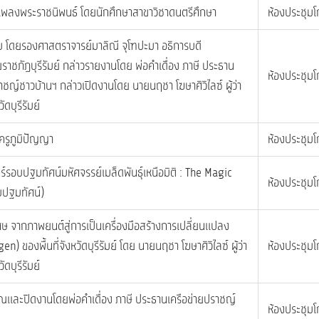
พลงพระราชนิพนธ์ โดยนักศึกษาสาขาวิชาดนตรีศึกษา
ห้องประชุมโ
ับ โดยรองศาสตราจารย์มาลิณี จุโฑปะมา อธิการบดี
ราชภัฏบุรีรัมย์ กล่าวรายงานโดย พ่อคำเดื่อง ภาษี ประธาน
ห้องประชุมโ
าชญ์ชาวบ้านฯ กล่าวเปิดงานโดย นายนฤชา โฆษาศิวิไลซ์ ผู้ว่า
ดบุรีรัมย์
ครูภูมิปัญญา
ห้องประชุมโ
รอบปฐมทัศน์มหัศจรรย์เมล็ดพันธุ์เหนือมิติ : The Magic
ห้องประชุมโ
ปฐมทัศน์)
ษ จากภาพยนต์สู่การเป็นเครื่องมือสร้างการเปลี่ยนแปลง
) ของพื้นที่จังหวัดบุรีรัมย์ โดย นายนฤชา โฆษาศิวิไลซ์ ผู้ว่า
ห้องประชุมโ
ดบุรีรัมย์
ณและปิดงานโดยพ่อคำเดื่อง ภาษี ประธานเครือข่ายปราชญ์
ห้องประชุมโ