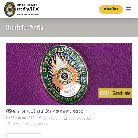
สมัครเรียน
ป้ายกำกับ: รับจริง
พิธีพระราชทานปริญญาบัตร ๑๗ ตุลาคม ๒๕๖๒
13 กันยายน 2019
ผู้ดูแลเว็บไซต์
รับปริญญา 2562
รับจริง
,
รับปริญญา
,
สกลนคร