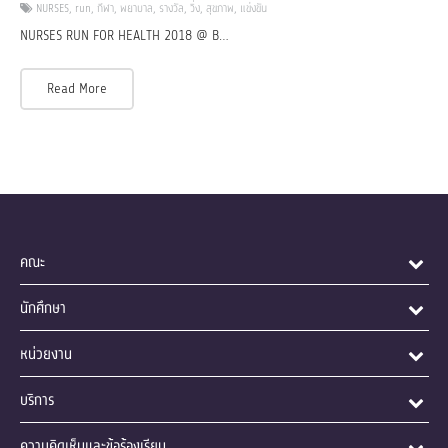
NURSES
,
run
,
กีฬา
,
พยาบาล
,
รางวัล
,
วิ่ง
,
สุขภาพ
,
แข่งขัน
NURSES RUN FOR HEALTH 2018 @ B…
Read More
คณะ
นักศึกษา
หน่วยงาน
บริการ
ความคิดเห็นและข้อร้องเรียน